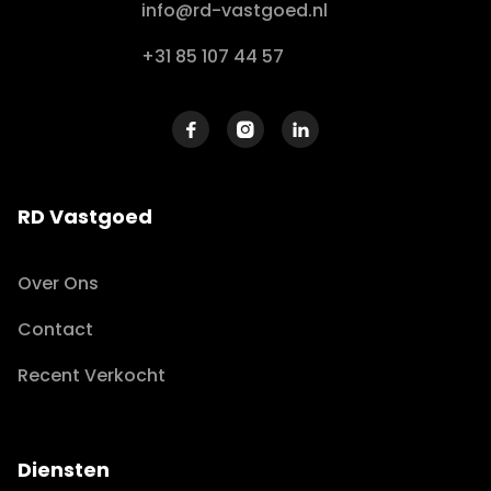
info@rd-vastgoed.nl
+31 85 107 44 57



RD Vastgoed
Over Ons
Contact
Recent Verkocht
Diensten