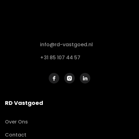
info@rd-vastgoed.nl
+31 85 107 44 57



RD Vastgoed
Over Ons
Contact