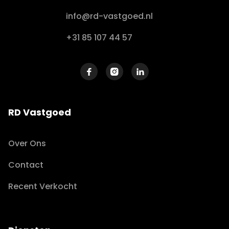
info@rd-vastgoed.nl
+31 85 107 44 57



RD Vastgoed
Over Ons
Contact
Recent Verkocht