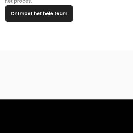
het proces.
Ontmoet het hele team