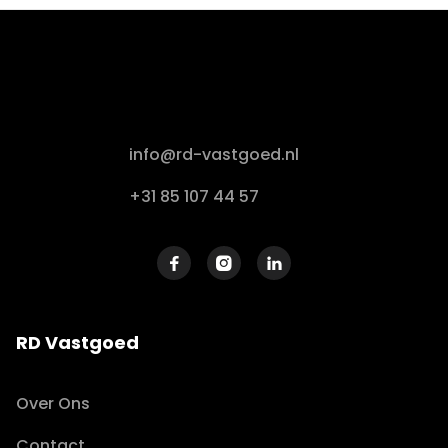
info@rd-vastgoed.nl
+31 85 107 44 57



RD Vastgoed
Over Ons
Contact