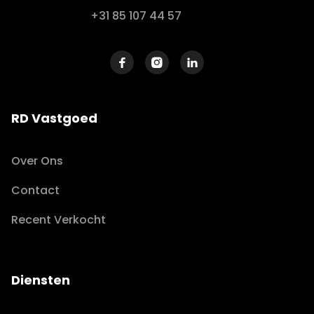
+31 85 107 44 57



RD Vastgoed
Over Ons
Contact
Recent Verkocht
Diensten