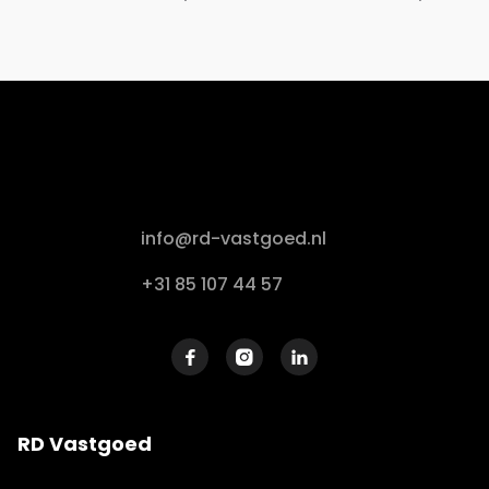
info@rd-vastgoed.nl
+31 85 107 44 57



RD Vastgoed