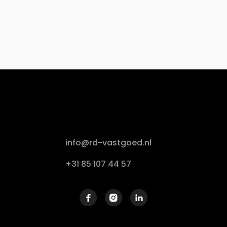
info@rd-vastgoed.nl
+31 85 107 44 57


