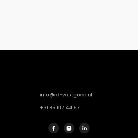
info@rd-vastgoed.nl
+31 85 107 44 57


