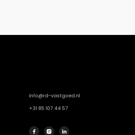
info@rd-vastgoed.nl
+31 85 107 44 57


