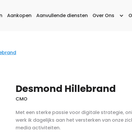
n
Aankopen
Aanvullende diensten
Over Ons
O
lebrand
Desmond Hillebrand
CMO
Met een sterke passie voor digitale strategie, on
werk ik dagelijks aan het versterken van onze z
media activiteiten.