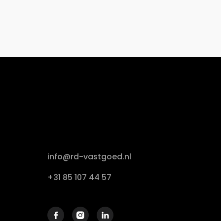
info@rd-vastgoed.nl
+31 85 107 44 57


