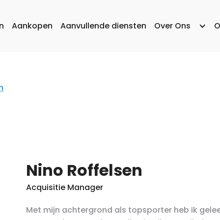
n
Aankopen
Aanvullende diensten
Over Ons
O
n
Nino Roffelsen
Acquisitie Manager
Met mijn achtergrond als topsporter heb ik gele