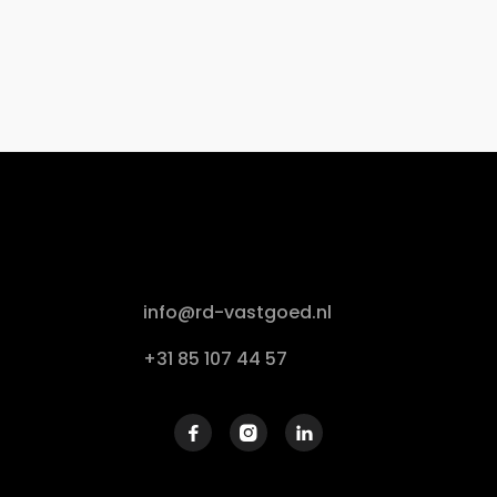
info@rd-vastgoed.nl
+31 85 107 44 57


