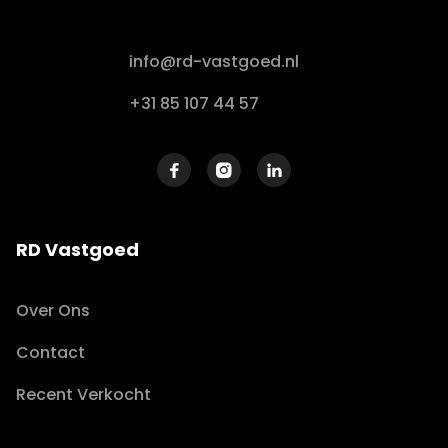
info@rd-vastgoed.nl
+31 85 107 44 57



RD Vastgoed
Over Ons
Contact
Recent Verkocht