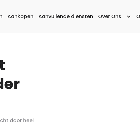
n
Aankopen
Aanvullende diensten
Over Ons
O
t
der
ocht door heel