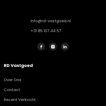
info@rd-vastgoed.nl
+31 85 107 44 57



RD Vastgoed
Over Ons
Contact
Recent Verkocht